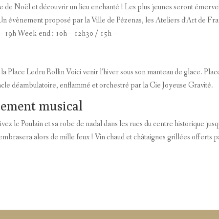
 de Noël et découvrir un lieu enchanté ! Les plus jeunes seront émervei
 ! Un évènement proposé par la Ville de Pézenas, les Ateliers d’Art de Fr
– 19h Week-end : 10h – 12h30 / 15h –
la Place Ledru Rollin Voici venir l’hiver sous son manteau de glace. Plac
tacle déambulatoire, enflammé et orchestré par la Cie Joyeuse Gravité.
asement musical
z le Poulain et sa robe de nadal dans les rues du centre historique jusq
brasera alors de mille feux ! Vin chaud et châtaignes grillées offerts p