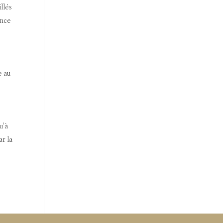
llés
ance
e au
u’à
ar la