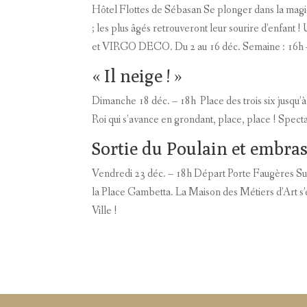
Hôtel Flottes de Sébasan Se plonger dans la magie
; les plus âgés retrouveront leur sourire d’enfant
et VIRGO DECO. Du 2 au 16 déc. Semaine : 16h 
« Il neige ! »
Dimanche 18 déc. – 18h Place des trois six jusqu’à 
Roi qui s’avance en grondant, place, place ! Spec
Sortie du Poulain et embr
Vendredi 23 déc. – 18h Départ Porte Faugères Suive
la Place Gambetta. La Maison des Métiers d’Art s’em
Ville !