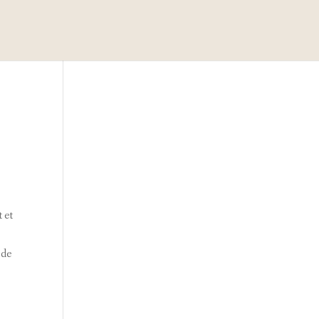
t et
 de