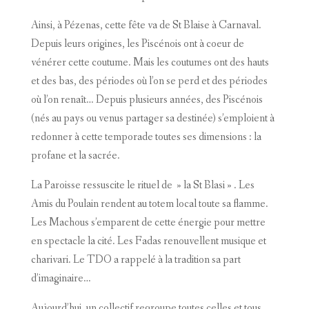
Ainsi, à Pézenas, cette fête va de St Blaise à Carnaval.
Depuis leurs origines, les Piscénois ont à coeur de
vénérer cette coutume. Mais les coutumes ont des hauts
et des bas, des périodes où l’on se perd et des périodes
où l’on renaît… Depuis plusieurs années, des Piscénois
(nés au pays ou venus partager sa destinée) s’emploient à
redonner à cette temporade toutes ses dimensions : la
profane et la sacrée.
La Paroisse ressuscite le rituel de » la St Blasi » . Les
Amis du Poulain rendent au totem local toute sa flamme.
Les Machous s’emparent de cette énergie pour mettre
en spectacle la cité. Les Fadas renouvellent musique et
charivari. Le TDO a rappelé à la tradition sa part
d’imaginaire…
Aujourd’hui, un collectif regroupe toutes celles et tous